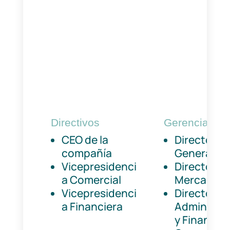
Directivos
Gerencias
CEO de la
Director
compañía
General
Vicepresidenci
Directora 
a Comercial
Mercadeo
Vicepresidenci
Directora
a Financiera
Administra
y Financier