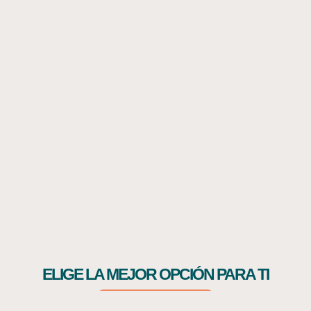
Una compañía con más de 70 años de
experiencia en el sector funerario.
Desde el 2006 estamos en los
Estados Unidos acompañando a las
familias, con el propósito
de brindarles bienestar y calidad de
vida con nuestra membresía de
asistencia funeraria.
ELIGE LA MEJOR OPCIÓN PARA TI