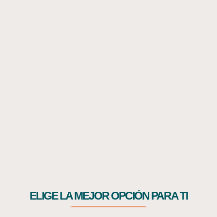
Una compañía con más de 70 años de
experiencia en el sector funerario.
Desde el 2006 estamos en los
Estados Unidos acompañando a las
familias, con el propósito
de brindarles bienestar y calidad de
vida con nuestra membresía de
asistencia funeraria.
ELIGE LA MEJOR OPCIÓN PARA TI